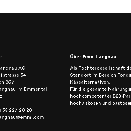
e
Über Emmi Langnau
Langnau AG
Als Tochtergesellschaft d
fstrasse 34
Standort im Bereich Fond
ch 867
Käsealternativen.
angnau im Emmental
Für die gesamte Nahrungsmi
z
hochkompetenter B2B-Partn
hochviskosen und pastösen
1 58 227 20 20
langnau@emmi.com